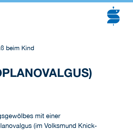
uß beim Kind
PLANOVALGUS) B
gsgewölbes mit einer
planovalgus (im Volksmund Knick-