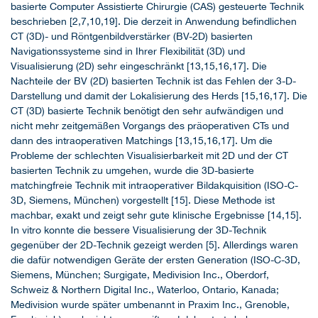
basierte Computer Assistierte Chirurgie (CAS) gesteuerte Technik
beschrieben [2,7,10,19]. Die derzeit in Anwendung befindlichen
CT (3D)- und Röntgenbildverstärker (BV-2D) basierten
Navigationssysteme sind in Ihrer Flexibilität (3D) und
Visualisierung (2D) sehr eingeschränkt [13,15,16,17]. Die
Nachteile der BV (2D) basierten Technik ist das Fehlen der 3-D-
Darstellung und damit der Lokalisierung des Herds [15,16,17]. Die
CT (3D) basierte Technik benötigt den sehr aufwändigen und
nicht mehr zeitgemäßen Vorgangs des präoperativen CTs und
dann des intraoperativen Matchings [13,15,16,17]. Um die
Probleme der schlechten Visualisierbarkeit mit 2D und der CT
basierten Technik zu umgehen, wurde die 3D-basierte
matchingfreie Technik mit intraoperativer Bildakquisition (ISO-C-
3D, Siemens, München) vorgestellt [15]. Diese Methode ist
machbar, exakt und zeigt sehr gute klinische Ergebnisse [14,15].
In vitro konnte die bessere Visualisierung der 3D-Technik
gegenüber der 2D-Technik gezeigt werden [5]. Allerdings waren
die dafür notwendigen Geräte der ersten Generation (ISO-C-3D,
Siemens, München; Surgigate, Medivision Inc., Oberdorf,
Schweiz & Northern Digital Inc., Waterloo, Ontario, Kanada;
Medivision wurde später umbenannt in Praxim Inc., Grenoble,