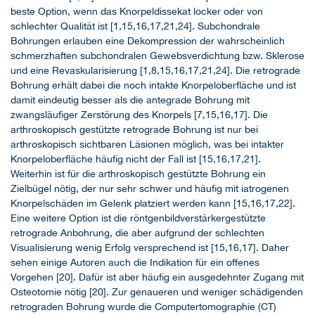
beste Option, wenn das Knorpeldissekat locker oder von
schlechter Qualität ist [1,15,16,17,21,24]. Subchondrale
Bohrungen erlauben eine Dekompression der wahrscheinlich
schmerzhaften subchondralen Gewebsverdichtung bzw. Sklerose
und eine Revaskularisierung [1,8,15,16,17,21,24]. Die retrograde
Bohrung erhält dabei die noch intakte Knorpeloberfläche und ist
damit eindeutig besser als die antegrade Bohrung mit
zwangsläufiger Zerstörung des Knorpels [7,15,16,17]. Die
arthroskopisch gestützte retrograde Bohrung ist nur bei
arthroskopisch sichtbaren Läsionen möglich, was bei intakter
Knorpeloberfläche häufig nicht der Fall ist [15,16,17,21].
Weiterhin ist für die arthroskopisch gestützte Bohrung ein
Zielbügel nötig, der nur sehr schwer und häufig mit iatrogenen
Knorpelschäden im Gelenk platziert werden kann [15,16,17,22].
Eine weitere Option ist die röntgenbildverstärkergestützte
retrograde Anbohrung, die aber aufgrund der schlechten
Visualisierung wenig Erfolg versprechend ist [15,16,17]. Daher
sehen einige Autoren auch die Indikation für ein offenes
Vorgehen [20]. Dafür ist aber häufig ein ausgedehnter Zugang mit
Osteotomie nötig [20]. Zur genaueren und weniger schädigenden
retrograden Bohrung wurde die Computertomographie (CT)