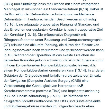
(OSG) und Subtalargelenks mit Fixation mit einem retrograden
Marknagel ist inzwischen ein Standardverfahren [6,16]. Dabei ist
die Korrektur der Deformitäten schwierig und verbleibende
Deformitäten mit entsprechenden Beschwerden sind häufig
[13,16]. Eine adäquate präoperative Planung ist Standard und
das Erreichen der geplanten Korrektur ist das intraoperative Ziel
der Korrektur [13,16]. Die präoperative Diagnostik mit
Röntgenaufnahmen unter Belastung und Computertomographie
(CT) erlaubt eine akkurate Planung, die durch den Einsatz von
Planungssoftware noch vereinfacht und verbessert werden kann
[5,16]. Während der Operation ist das exakte Erreichen der
geplanten Korrektur jedoch schwierig, da sich der Operateur nur
mit den konventionellen Röntgenbildgebungstechniken, d.h.
einem Röntgenbildverstärker orientieren kann [13,14]. In anderen
Gebieten der Orthopädie und Unfallchirurgie zeigte der Einsatz
der Navigation (Computer Assisted Surgery (CAS)) eine
Verbesserung der Genauigkeit von Korrekturen (z.B.
Korrekturosteotomie proximale Tibia) und Implantatplatzierung
(z.B. bei Pedikelschrauben) [7,15,18]. Die Methodik der
navigierten Korrekturarthrodese des OSG und Subtalargelenks
und Studienergebnisse werden im Folgenden beschrieben.